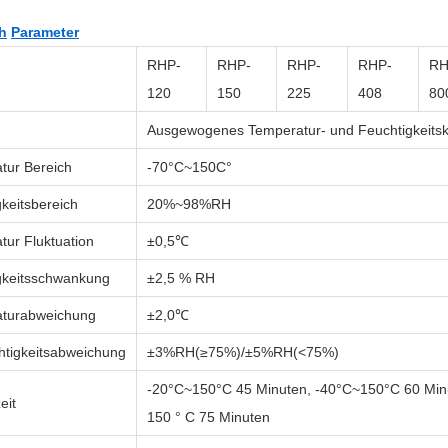
h
Parameter
RHP-
RHP-
RHP-
RHP-
RH
120
150
225
408
80
Ausgewogenes Temperatur- und Feuchtigkeitsk
tur Bereich
-70°C~150C°
keitsbereich
20%~98%RH
tur Fluktuation
±0,5℃
gkeitsschwankung
±2,5 % RH
turabweichung
±2,0℃
chtigkeitsabweichung
±3%RH(≥75%)/±5%RH(<75%)
-20°C~150°C
45 Minuten, -40°C~150°C
60 Min
eit
150 ° C 75 Minuten