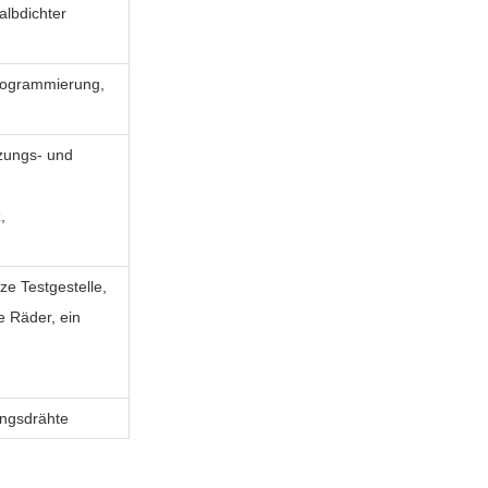
albdichter
Programmierung,
zungs- und
,
ze Testgestelle,
e Räder, ein
ngsdrähte