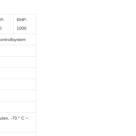
P-
RHP-
0
1000
ontrollsystem
uten, -70 ° C ~