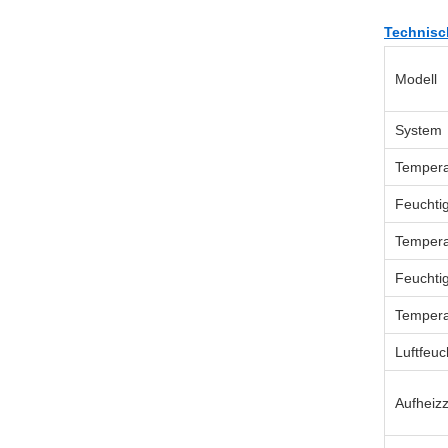
Technisc
Modell
System
Tempera
Feuchtig
Tempera
Feuchti
Tempera
Luftfeu
Aufheizz