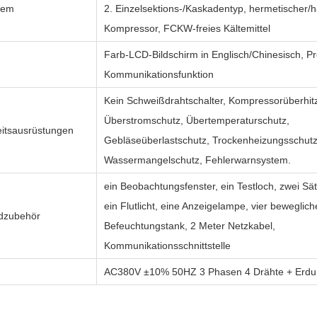
tem
2. Einzelsektions-/Kaskadentyp, hermetischer/h
Kompressor, FCKW-freies Kältemittel
Farb-LCD-Bildschirm in Englisch/Chinesisch, 
Kommunikationsfunktion
Kein Schweißdrahtschalter, Kompressorüberhit
Überstromschutz, Übertemperaturschutz,
eitsausrüstungen
Gebläseüberlastschutz, Trockenheizungsschutz
Wassermangelschutz, Fehlerwarnsystem.
ein Beobachtungsfenster, ein Testloch, zwei Sät
ein Flutlicht, eine Anzeigelampe, vier beweglich
dzubehör
Befeuchtungstank, 2 Meter Netzkabel,
Kommunikationsschnittstelle
g
AC380V ±10% 50HZ 3 Phasen 4 Drähte + Erdu