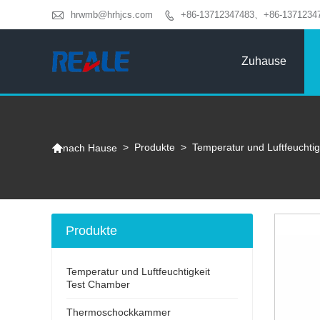

hrwmb@hrhjcs.com
+86-13712347483、+86-1371234

Zuhause

>
Produkte
>
Temperatur und Luftfeuchti
nach Hause
Produkte
Temperatur und Luftfeuchtigkeit
Test Chamber
Thermoschockkammer