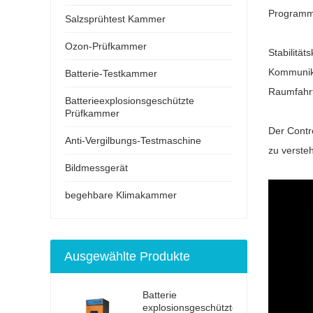
Programm
Salzsprühtest Kammer
Ozon-Prüfkammer
Stabilitä
Kommunika
Batterie-Testkammer
Raumfahrt
Batterieexplosionsgeschützte
Prüfkammer
Der Contr
Anti-Vergilbungs-Testmaschine
zu verste
Bildmessgerät
begehbare Klimakammer
Ausgewählte Produkte
Batterie
explosionsgeschützter