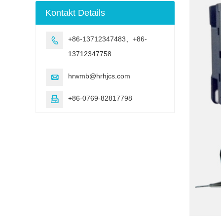
Bewitterung
Kontakt Details
Testmaschine
+86-13712347483、+86-

13712347758
hrwmb@hrhjcs.com

+86-0769-82817798
