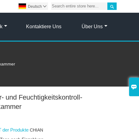

Deutsch

ik
Kontaktiere Uns
Über Uns
tskammer

- und Feuchtigkeitskontroll-
skammer
 der Produkte
CHIAN