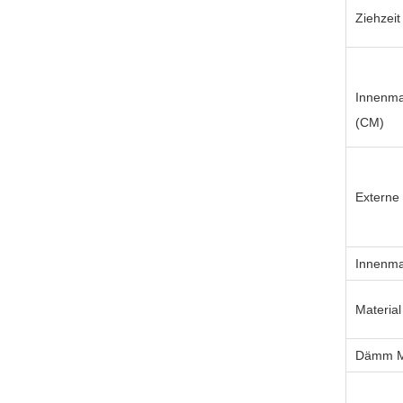
Ziehzeit
Innenm
(CM)
Externe
Innenma
Materia
Dämm Ma