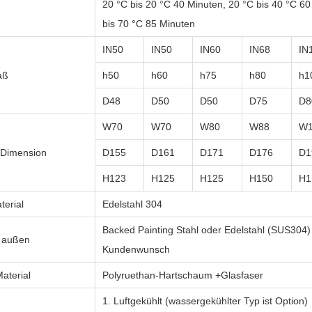
20 °C bis 20 °C 40 Minuten, 20 °C bis 40 °C 60
bis 70 °C 85 Minuten
IN
50
IN
50
IN
60
IN
68
IN
aß
h
50
h
60
h
75
h
80
h
1
D
48
D
50
D
50
D
75
D
8
W70
W70
W80
W88
W1
 Dimension
D155
D161
D171
D176
D1
H123
H125
H125
H150
H1
terial
Edelstahl 304
Backed Painting Stahl oder Edelstahl (SUS304)
l außen
Kundenwunsch
terial
Polyruethan-Hartschaum +Glasfaser
1. Luftgekühlt (wassergekühlter Typ ist Option)