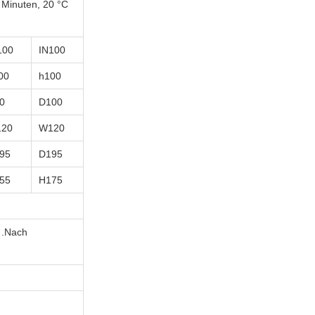
 Minuten, 20 °C
100
IN
100
00
h
100
0
D
100
20
W120
95
D195
55
H175
.
Nach