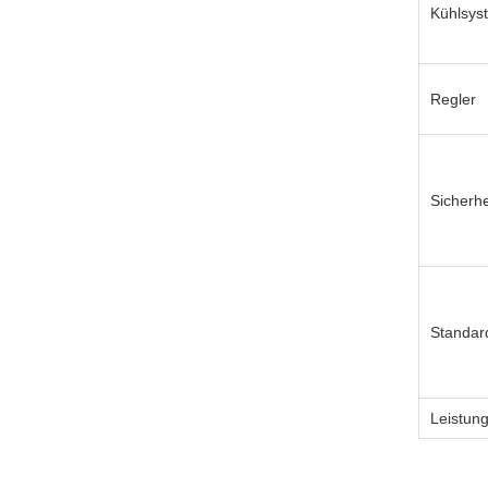
Kühlsys
Regler
Sicherh
Standar
Leistun