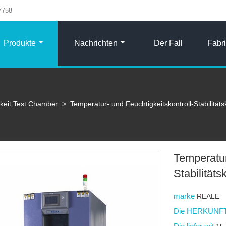
7758
Produkte
Nachrichten
Der Fall
Fabr
gkeit Test Chamber
>
Temperatur- und Feuchtigkeitskontroll-Stabilitä
Temperatur
Stabilität
marke
REALE
Die HERKUNFT