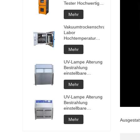
Tester Hochwertiger
tragbarer Batterie-
Laptop Lithium-
Mehr
Strahlprüfung
Explosionstester
Vakuumtrockenschrank
Batterietester
Labor
Herstellungspreis
Hochtemperatur
programmierbarer
Vakuumtrockenschrank
Mehr
Vakuumentgasungskammer
Preis der
UV-Lampe Alterung
kundenspezifischen
Bestrahlung
Ofenvakuumtrocknungsanlage
einstellbare
Testkammer
Maschine UV-
Mehr
Verwitterung
Alterungskammer
UV-Lampe Alterung
UV-beschleunigter
Bestrahlung
Verwitterungstest
einstellbare
Testkammer
Maschine UV-
Mehr
Ausgestat
Verwitterung
Alterungskammer
UV-beschleunigte