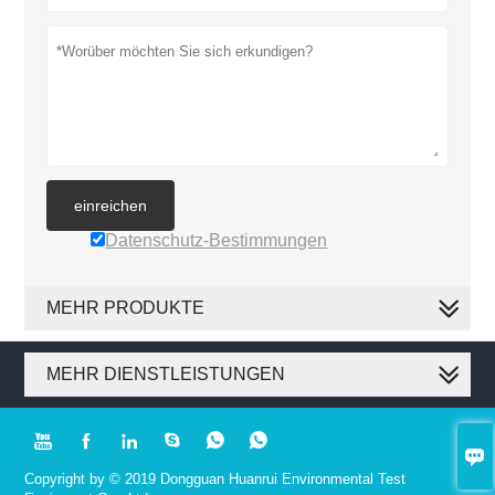
einreichen
Datenschutz-Bestimmungen
MEHR PRODUKTE
MEHR DIENSTLEISTUNGEN







Copyright by © 2019 Dongguan Huanrui Environmental Test