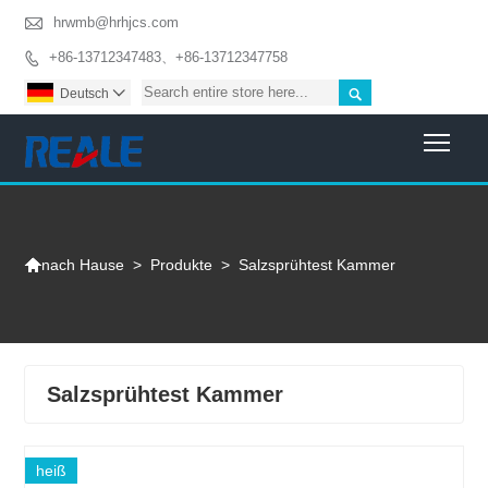

hrwmb@hrhjcs.com
+86-13712347483、+86-13712347758


Deutsch

Togg

>
Produkte
>
Salzsprühtest Kammer
nach Hause
Salzsprühtest Kammer
heiß