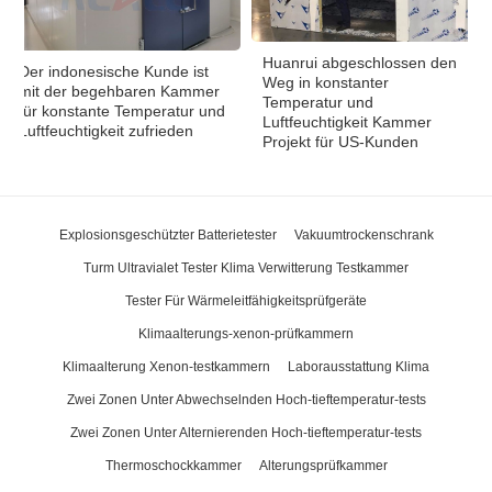
Huanrui abgeschlossen den
Der indonesische Kunde ist
Weg in konstanter
mit der begehbaren Kammer
Temperatur und
für konstante Temperatur und
Luftfeuchtigkeit Kammer
Luftfeuchtigkeit zufrieden
Projekt für US-Kunden
Explosionsgeschützter Batterietester
Vakuumtrockenschrank
Turm Ultravialet Tester Klima Verwitterung Testkammer
Tester Für Wärmeleitfähigkeitsprüfgeräte
Klimaalterungs-xenon-prüfkammern
Klimaalterung Xenon-testkammern
Laborausstattung Klima
Zwei Zonen Unter Abwechselnden Hoch-tieftemperatur-tests
Zwei Zonen Unter Alternierenden Hoch-tieftemperatur-tests
Thermoschockkammer
Alterungsprüfkammer