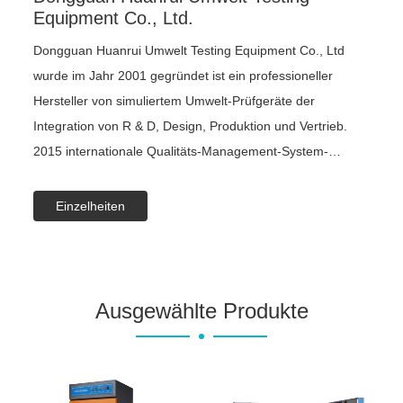
Equipment Co., Ltd.
Dongguan Huanrui Umwelt Testing Equipment Co., Ltd
wurde im Jahr 2001 gegründet ist ein professioneller
Hersteller von simuliertem Umwelt-Prüfgeräte der
Integration von R & D, Design, Produktion und Vertrieb.
2015 internationale Qualitäts-Management-System-
Zertifizierung: Huanrui hat ISO9001. Im Jahr 2016 wurde
er mit dem Ehrentitel „High-Tech-Unternehmen“
Einzelheiten
ausgezeichnet und eine Reihe von nationalen Patenten für
Produkttechnologie erhalten. Im Jahr 2018 wurde die
Niederlassung der Huanrui „Hangzhou Huanrui Test
Equipment Co., Ltd“ in Hangzhou Stadt gegründet und ein
Ausgewählte Produkte
Service-Büro wurde in Vietnam gegründet.