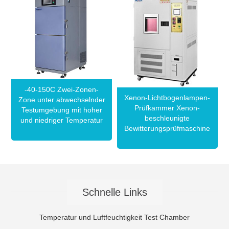
-40-150C Zwei-Zonen-
Xenon-Lichtbogenlampen-
Zone unter abwechselnder
Prüfkammer Xenon-
Testumgebung mit hoher
beschleunigte
und niedriger Temperatur
Bewitterungsprüfmaschine
Schnelle Links
Temperatur und Luftfeuchtigkeit Test Chamber