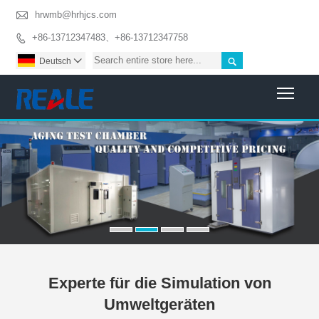

hrwmb@hrhjcs.com
+86-13712347483、+86-13712347758


Deutsch

Togg
Experte für die Simulation von
Umweltgeräten