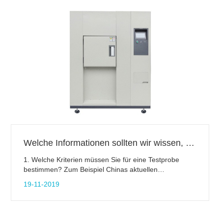
Wärmespeicherzone und eine Testzone, und das
Produkt wird in der Testzone während der Prüfung
platziert.
Welche Informationen sollten wir wissen, bevor ein Testgerät zu kaufen?
1. Welche Kriterien müssen Sie für eine Testprobe
bestimmen? Zum Beispiel Chinas aktuellen
Prüfnormen (nationale Norm GB, Ministerium Standard
19-11-2019
JB, Linie Standard - HB) und der internationalen Norm
ISO oder amerikanischen Standard ASMI und so
weiter.