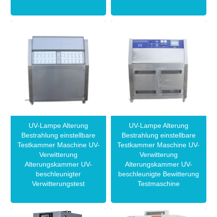
UV-Lampe Alterung
UV-Lampe Alterung
Bestrahlung einstellbare
Bestrahlung einstellbare
Testkammer Maschine UV-
Testkammer Maschine UV-
Verwitterung
Verwitterung
Alterungskammer UV-
Alterungskammer UV-
beschleunigter
beschleunigte Bewitterung
Verwitterungstest
Testmaschine