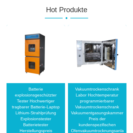
Hot Produkte
Batterie
Vakuumtrockenschrank
explosionsgeschützter
Labor Hochtemperatur
Tester Hochwertiger
programmierbarer
tragbarer Batterie-Laptop
Vakuumtrockenschrank
Lithium-Strahlprüfung
Vakuumentgasungskammer
Explosionstester
Preis der
Batterietester
kundenspezifischen
Herstellungspreis
Ofenvakuumtrocknungsanlage