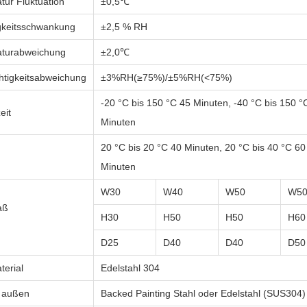
tur Fluktuation
±0,5℃
gkeitsschwankung
±2,5 % RH
turabweichung
±2,0℃
chtigkeitsabweichung
±3%RH(≥75%)/±5%RH(<75%)
-20 °C bis 150 °C 45 Minuten, -40 °C bis 150 °
eit
Minuten
20 °C bis 20 °C 40 Minuten, 20 °C bis 40 °C 60
Minuten
W30
W40
W50
W5
aß
H30
H50
H50
H60
D25
D40
D40
D50
terial
Edelstahl 304
l außen
Backed Painting Stahl oder Edelstahl (SUS304)