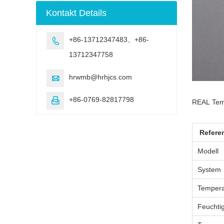
Bewitterung
Kontakt Details
Testmaschine
+86-13712347483、+86-

13712347758
hrwmb@hrhjcs.com

+86-0769-82817798

REAL
Tem
Refere
Modell
System
Tempera
Feuchtig