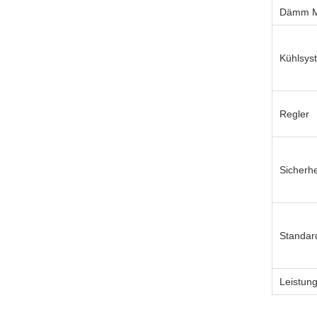
Dämm Ma
Kühlsys
Regler
Sicherh
Standar
Leistun