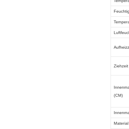
Tempera
Feuchti
Tempera
Luftfeu
Aufheizz
Ziehzeit
Innenm
(CM)
Innenma
Materia