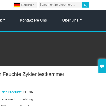

Deutsch

ik
Kontaktiere Uns
Über Uns

r Feuchte Zyklentestkammer
 der Produkte
CHINA
 Tage nach Einzahlung