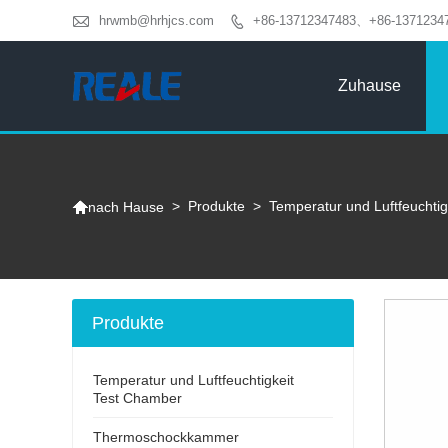

hrwmb@hrhjcs.com
+86-13712347483、+86-1371234

Zuhause

>
Produkte
>
Temperatur und Luftfeuchti
nach Hause
Produkte
Temperatur und Luftfeuchtigkeit
Test Chamber
Thermoschockkammer