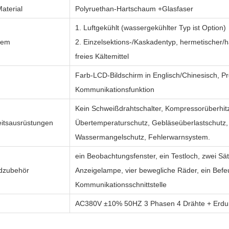
terial
Polyruethan-Hartschaum +Glasfaser
1. Luftgekühlt (wassergekühlter Typ ist Option)
tem
2. Einzelsektions-/Kaskadentyp, hermetischer
freies Kältemittel
Farb-LCD-Bildschirm in Englisch/Chinesisch, 
Kommunikationsfunktion
Kein Schweißdrahtschalter, Kompressorüberhit
eitsausrüstungen
Übertemperaturschutz, Gebläseüberlastschutz,
Wassermangelschutz, Fehlerwarnsystem.
ein Beobachtungsfenster, ein Testloch, zwei Sätz
dzubehör
Anzeigelampe, vier bewegliche Räder, ein Befe
Kommunikationsschnittstelle
g
AC380V ±10% 50HZ 3 Phasen 4 Drähte + Erdu