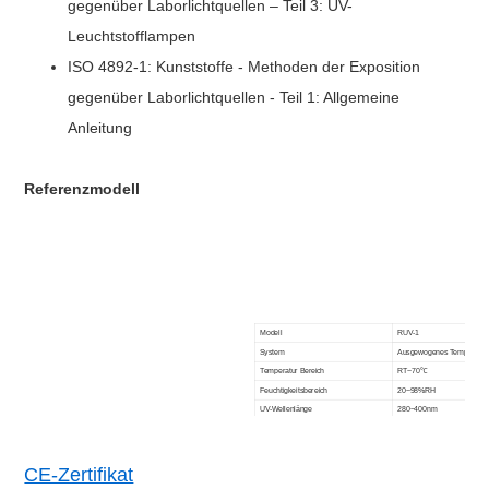
gegenüber Laborlichtquellen – Teil 3: UV-
Leuchtstofflampen
ISO 4892-1: Kunststoffe - Methoden der Exposition
gegenüber Laborlichtquellen - Teil 1: Allgemeine
Anleitung
Referenzmodell
Modell
RUV-1
System
Ausgewogenes Temperatur- 
Temperatur Bereich
RT~70℃
Feuchtigkeitsbereich
20~98%RH
UV-Wellenlänge
280~400nm
Abstand von Probe zu Lampe
50±2mm
Mittenabstand zwischen Lampen
70mm
2
Spitzenenergie
CE-Zertifikat
0,8~0,9W/m
Art der Belichtung
Dampfkondensationsbelastu