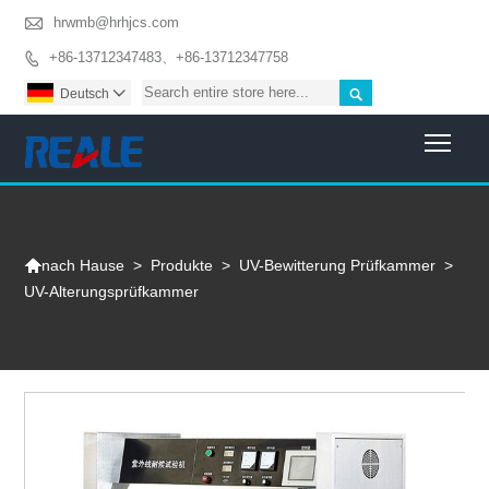

hrwmb@hrhjcs.com
+86-13712347483、+86-13712347758


Deutsch

Togg

>
Produkte
>
UV-Bewitterung Prüfkammer
>
nach Hause
UV-Alterungsprüfkammer