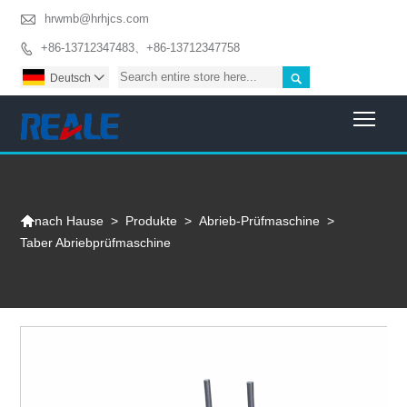

hrwmb@hrhjcs.com
+86-13712347483、+86-13712347758


Deutsch

Togg

>
Produkte
>
Abrieb-Prüfmaschine
>
nach Hause
Taber Abriebprüfmaschine