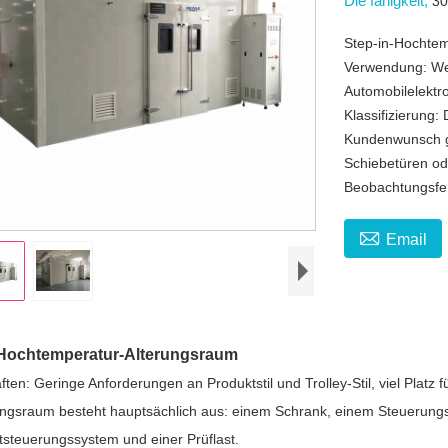
Die fähigkeit,
3
Step-in-Hochte
Verwendung: Weit
Automobilelektr
Klassifizierung
Kundenwunsch ge
Schiebetüren ode
Beobachtungsfe

Email
-Hochtemperatur-Alterungsraum
ten: Geringe Anforderungen an Produktstil und Trolley-Stil, viel Platz f
ungsraum besteht hauptsächlich aus: einem Schrank, einem Steuerungs
tsteuerungssystem und einer Prüflast.