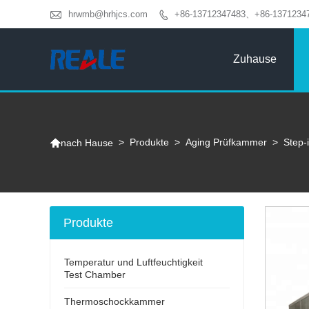

hrwmb@hrhjcs.com
+86-13712347483、+86-1371234

Zuhause

>
Produkte
>
Aging Prüfkammer
>
Step-
nach Hause
Produkte
Temperatur und Luftfeuchtigkeit
Test Chamber
Thermoschockkammer