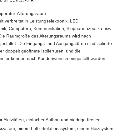
00 STÜCKE/JAHR
mperatur-Alterungsraum
 verbreitet in Leistungselektronik, LED,
onik, Computern, Kommunikation, Biopharmazeutika usw.
: Die Raumgröße des Alterungsraums wird nach
staltet. Die Eingangs- und Ausgangstüren sind isolierte
r doppelt geöffnete Isoliertüren, und die
nster können nach Kundenwunsch eingestellt werden.
ür Aktivitäten, einfacher Aufbau und niedrige Kosten.
system, einem Luftzirkulationssystem, einem Heizsystem,