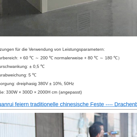
zungen für die Verwendung von Leistungsparametern:
urbereich: + 60 ℃ ～ 200 ℃ normalerweise + 80 ℃ ～ 180 ℃）
urschwankung: ± 0,5 ℃
urabweichung: 5 ℃
orgung: dreiphasig 380V ± 10%, 50Hz
e: 330W × 300D × 2000H cm (angepasst)
nrui feiern traditionelle chinesische Feste ---- Drachen