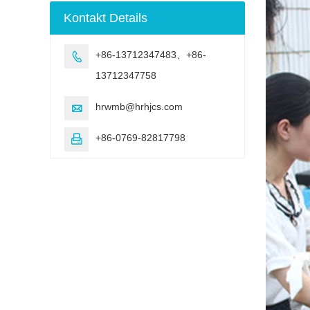
Bewitterung
Kontakt Details
Testmaschine
+86-13712347483、+86-

13712347758
hrwmb@hrhjcs.com

+86-0769-82817798
