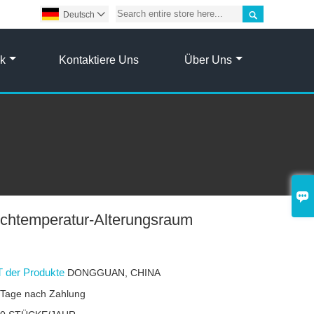

Deutsch

ik
Kontaktiere Uns
Über Uns

ochtemperatur-Alterungsraum
 der Produkte
DONGGUAN, CHINA
 Tage nach Zahlung