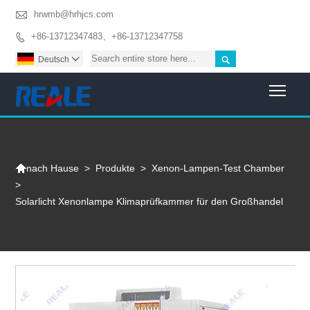

hrwmb@hrhjcs.com
+86-13712347483、+86-13712347758


Deutsch

Togg

>
Produkte
>
Xenon-Lampen-Test Chamber
nach Hause
>
Solarlicht Xenonlampe Klimaprüfkammer für den Großhandel