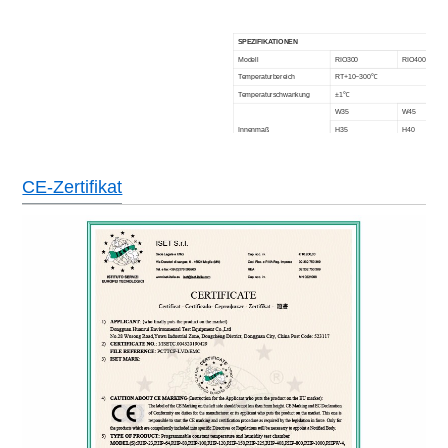
SPEZIFIKATIONEN
Modell
RIO300
RIO400
Temperaturbereich
RT+10~300℃
Temperaturschwankung
±1℃
W35
W45
Innenmaß
H35
H40
(CM)
D35
D45
W64
W73
CE-Zertifikat
Externe Dimension
H50
H53
(CM)
D60
D69
Nennleistung (KW)
1,4
2
NW/GW(KG)
36/56
51/81
Leistung
AC220V, 50Hz