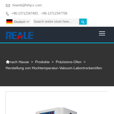

hrwmb@hrhjcs.com
+86-13712347483、+86-13712347758


Deutsch

Togg

>
Produkte
>
Präzisions-Ofen
>
nach Hause
Herstellung von Hochtemperatur-Vakuum-Labortrockenöfen