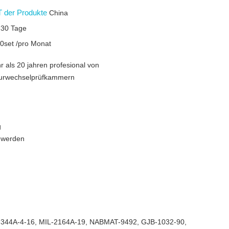
 der Produkte
China
-30 Tage
0set /pro Monat
hr als 20 jahren profesional von
turwechselprüfkammern
g
 werden
IL-344A-4-16, MIL-2164A-19, NABMAT-9492, GJB-1032-90,