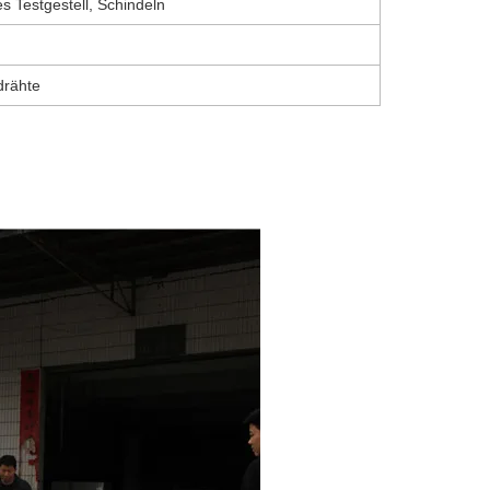
s Testgestell, Schindeln
drähte