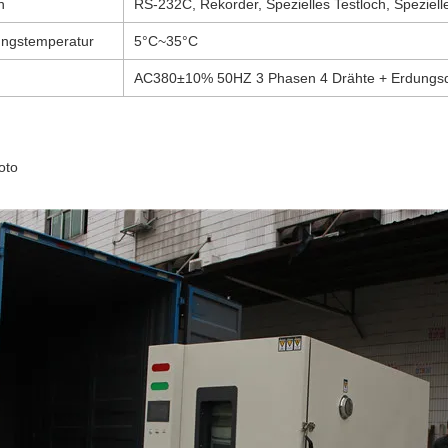
n
RS-232C, Rekorder, Spezielles Testloch, Spezielle
ngstemperatur
5°C~35°C
g
AC380±10% 50HZ 3 Phasen 4 Drähte + Erdungs
oto