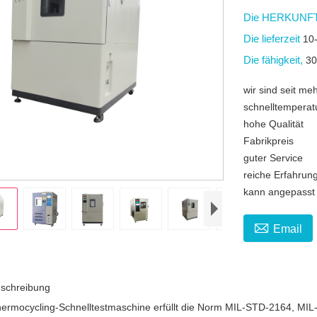
Die HERKUNFT
Die lieferzeit
10
Die fähigkeit,
30
wir sind seit me
schnelltempera
hohe Qualität
Fabrikpreis
guter Service
reiche Erfahrun
kann angepasst

Email
schreibung
rmocycling-Schnelltestmaschine erfüllt die Norm MIL-STD-2164, M