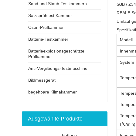
Sand und Staub-Testkammern
GJB / Z34
REALE Sch
Salzsprühtest Kammer
Umlauf ge
Ozon-Prüfkammer
Spezifikat
Batterie-Testkammer
Modell
Batterieexplosionsgeschützte
Innenma
Prüfkammer
System
Anti-Vergilbungs-Testmaschine
Tempera
Bildmessgerät
begehbare Klimakammer
Temper
Tempera
Tempera
Ausgewählte Produkte
(℃/min)
Batterie
Innenma