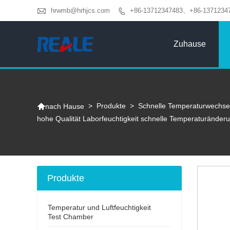

hrwmb@hrhjcs.com
+86-13712347483、+86-1371234

Zuhause

>
Produkte
>
Schnelle Temperaturwechse
nach Hause
hohe Qualität Laborfeuchtigkeit schnelle Temperaturände
Produkte
Temperatur und Luftfeuchtigkeit
Test Chamber