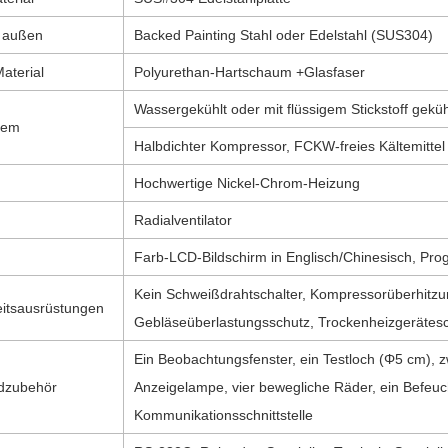
l außen
Backed Painting Stahl oder Edelstahl (SUS304)
terial
Polyurethan-Hartschaum +Glasfaser
Wassergekühlt oder mit flüssigem Stickstoff geküh
tem
Halbdichter Kompressor, FCKW-freies Kältemittel
Hochwertige Nickel-Chrom-Heizung
Radialventilator
Farb-LCD-Bildschirm in Englisch/Chinesisch, Pr
Kein Schweißdrahtschalter, Kompressorüberhitzu
eitsausrüstungen
Gebläseüberlastungsschutz, Trockenheizgerätes
Ein Beobachtungsfenster, ein Testloch (Φ5 cm), zwe
dzubehör
Anzeigelampe, vier bewegliche Räder, ein Befeuc
Kommunikationsschnittstelle