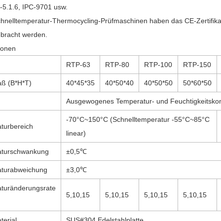
-5.1.6, IPC-9701 usw.
nelltemperatur-Thermocycling-Prüfmaschinen haben das CE-Zertifikat
bracht werden.
ionen
RTP-63
RTP-80
RTP-100
RTP-150
ß (B*H*T)
40*45*35
40*50*40
40*50*50
50*60*50
Ausgewogenes Temperatur- und Feuchtigkeitskon
-70°C~150°C (Schnelltemperatur -55°C~85°C
turbereich
linear)
aturschwankung
±0,5℃
turabweichung
±3,0℃
turänderungsrate
5,10,15
5,10,15
5,10,15
5,10,15
terial
SUS#304 Edelstahlplatte