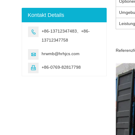
Optione
UV-beschleunigte
Bewitterung
Umgebu
Kontakt Details
Testmaschine
Leistun
+86-13712347483、+86-

13712347758
Referenzf
hrwmb@hrhjcs.com

+86-0769-82817798
