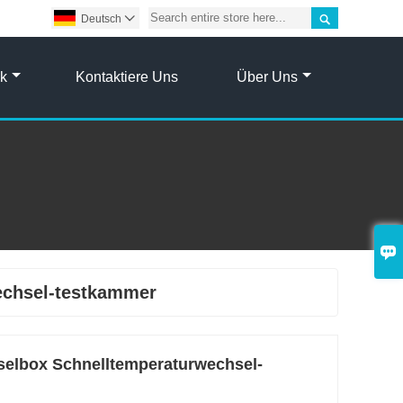

Deutsch

ik
Kontaktiere Uns
Über Uns

echsel-testkammer
elbox Schnelltemperaturwechsel-