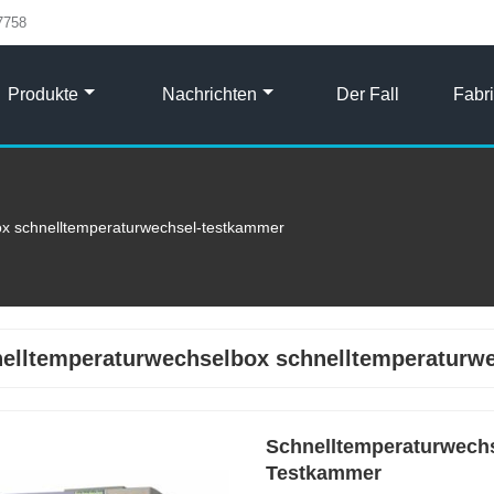
7758
Produkte
Nachrichten
Der Fall
Fabr
ox schnelltemperaturwechsel-testkammer
elltemperaturwechselbox schnelltemperaturw
Schnelltemperaturwechs
Testkammer