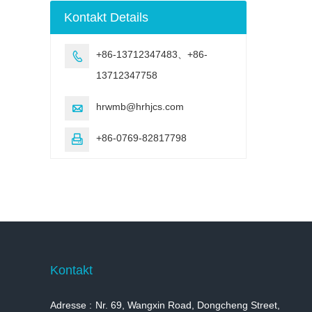
Bewitterung
Kontakt Details
Testmaschine
+86-13712347483、+86-

13712347758
hrwmb@hrhjcs.com

+86-0769-82817798

Kontakt
Adresse :
Nr. 69, Wangxin Road, Dongcheng Street,