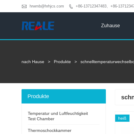

hrwmb@hrhjcs.com
+86-13712347483、+86-1371234

Zuhause
nach Hause
>
Produkte
>
schnelltemperaturwechselb
Produkte
schn
Temperatur und Luftfeuchtigkeit
heiß
Test Chamber
Thermoschockkammer