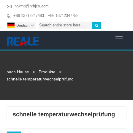

hrwmb@hrhjcs.com
+86-13712347483、+86-13712347758


Deutsch

Togg
nach Hause
>
Produkte
>
schnelle temperaturwechselprüfung
schnelle temperaturwechselprüfung