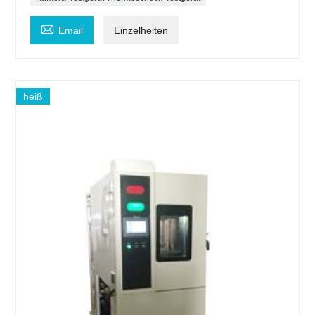

Email
Einzelheiten
heiß