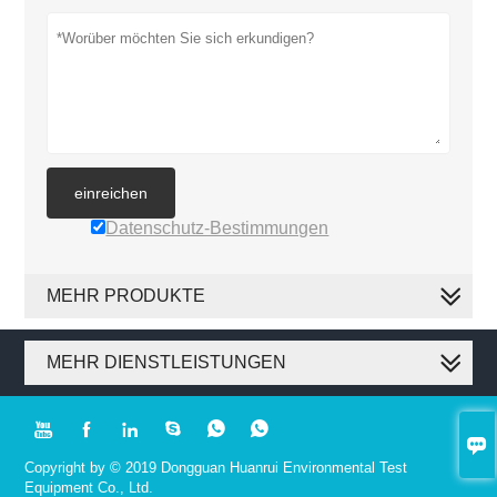
einreichen
Datenschutz-Bestimmungen
MEHR PRODUKTE
MEHR DIENSTLEISTUNGEN







Copyright by © 2019 Dongguan Huanrui Environmental Test
Equipment Co., Ltd.