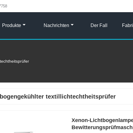
7758
Produkte
Nachrichten
Der Fall
Fabr
htechtheitsprüfer
tbogengekühlter textillichtechtheitsprüfer
Xenon-Lichtbogenlampe
Bewitterungsprüfmasch