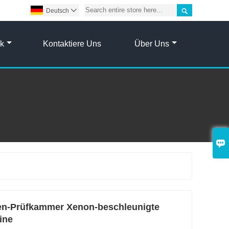

Deutsch

ik
Kontaktiere Uns
Über Uns

n-Prüfkammer Xenon-beschleunigte
ine