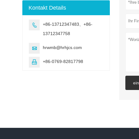
Bewitterung
Kontakt Details
Testmaschine
+86-13712347483、+86-

13712347758
hrwmb@hrhjcs.com

+86-0769-82817798

ei