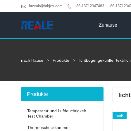

hrwmb@hrhjcs.com
+86-13712347483、+86-1371234

Zuhause
nach Hause
>
Produkte
>
lichtbogengekühlter textillic
Produkte
lich
Temperatur und Luftfeuchtigkeit
heiß
Test Chamber
Thermoschockkammer