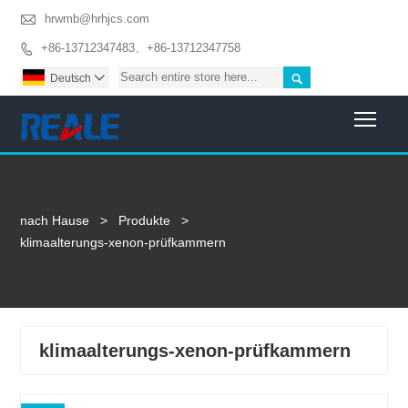

hrwmb@hrhjcs.com
+86-13712347483、+86-13712347758


Deutsch

Togg
nach Hause
>
Produkte
>
klimaalterungs-xenon-prüfkammern
klimaalterungs-xenon-prüfkammern