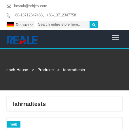

hrwmb@hrhjcs.com
+86-13712347483、+86-13712347758


Deutsch

Togg
nach Hause
>
Produkte
>
fahrradtests
fahrradtests
heiß