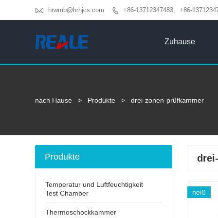

hrwmb@hrhjcs.com
+86-13712347483、+86-1371234

Zuhause
nach Hause
>
Produkte
>
drei-zonen-prüfkammer
Produkte
drei
Temperatur und Luftfeuchtigkeit
heiß
Test Chamber
Thermoschockkammer