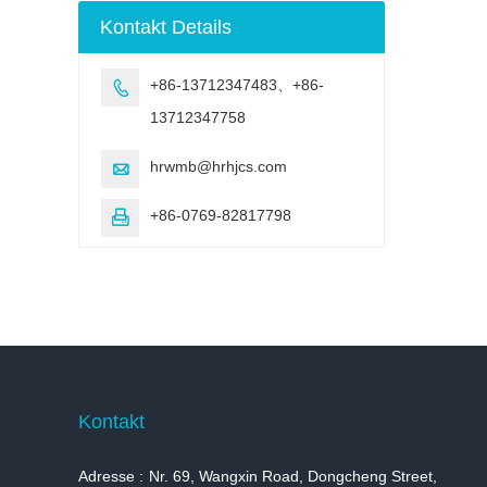
Bewitterung
Kontakt Details
Testmaschine
+86-13712347483、+86-

13712347758
hrwmb@hrhjcs.com

+86-0769-82817798

Kontakt
Adresse :
Nr. 69, Wangxin Road, Dongcheng Street,