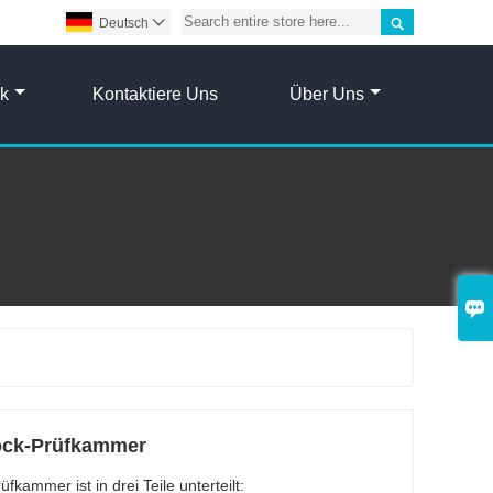

Deutsch

ik
Kontaktiere Uns
Über Uns

ock-Prüfkammer
ammer ist in drei Teile unterteilt: