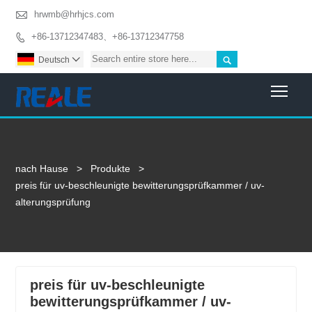

hrwmb@hrhjcs.com
+86-13712347483、+86-13712347758


Deutsch

Togg
nach Hause
>
Produkte
>
preis für uv-beschleunigte bewitterungsprüfkammer / uv-
alterungsprüfung
preis für uv-beschleunigte
bewitterungsprüfkammer / uv-